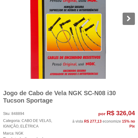
Jogo de Cabo de Vela NGK SC-N08 i30
Tucson Sportage
R$ 326,04
por
Sku:
848894
Categoria:
CABO DE VELAS
,
à vista
R$ 277,13
economize
15%
no
IGNIÇÃO
,
ELÉTRICA
Pix
Marca:
NGK