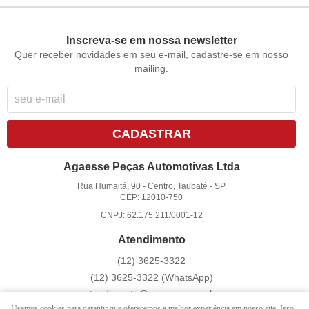
Inscreva-se em nossa newsletter
Quer receber novidades em seu e-mail, cadastre-se em nosso
mailing.
CADASTRAR
Agaesse Peças Automotivas Ltda
Rua Humaitá, 90
-
Centro, Taubaté
-
SP
CEP: 12010-750
CNPJ: 62.175.211/0001-12
Atendimento
(12)
3625-3322
(12)
3625-3322
(WhatsApp)
atendimento@agaesse.com.br
Usamos cookies para garantir que oferecemos a melhor experiência em nosso site. Isso