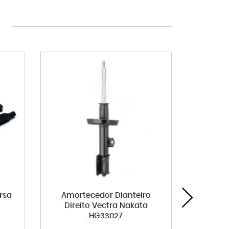
rsa
Amortecedor Dianteiro
Filtro 
Direito Vectra Nakata
Blazer S
HG33027