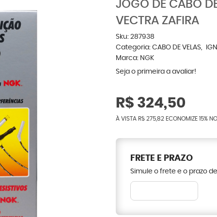
JOGO DE CABO DE
VECTRA ZAFIRA
Sku:
287938
Categoria:
CABO DE VELAS
IG
Marca:
NGK
Seja o primeira a avaliar!
R$ 324,50
À VISTA
R$ 275,82
ECONOMIZE
15%
NO
FRETE E PRAZO
Simule o frete e o prazo d