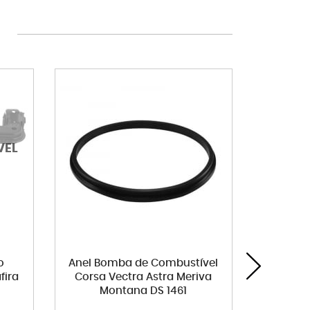
o
Anel Bomba de Combustível
Kit am
fira
Corsa Vectra Astra Meriva
complet
Montana DS 1461