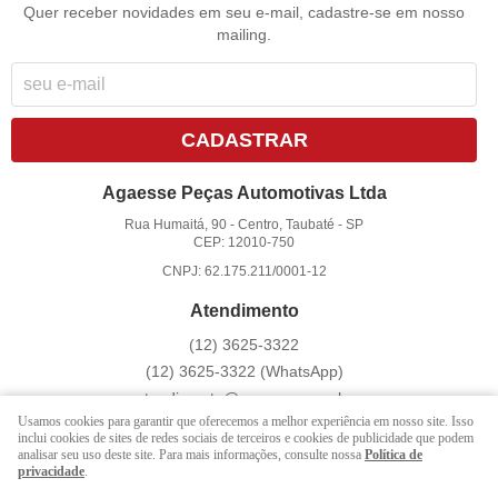
Quer receber novidades em seu e-mail, cadastre-se em nosso
mailing.
CADASTRAR
Agaesse Peças Automotivas Ltda
Rua Humaitá, 90
-
Centro, Taubaté
-
SP
CEP: 12010-750
CNPJ: 62.175.211/0001-12
Atendimento
(12)
3625-3322
(12)
3625-3322
(WhatsApp)
atendimento@agaesse.com.br
Usamos cookies para garantir que oferecemos a melhor experiência em nosso site. Isso
inclui cookies de sites de redes sociais de terceiros e cookies de publicidade que podem
analisar seu uso deste site. Para mais informações, consulte nossa
Política de
LOJA VIRTUAL CRIADA POR
privacidade
.