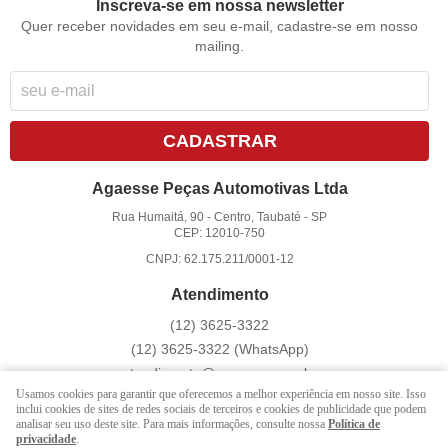
Inscreva-se em nossa newsletter
Quer receber novidades em seu e-mail, cadastre-se em nosso
mailing.
CADASTRAR
Agaesse Peças Automotivas Ltda
Rua Humaitá, 90
-
Centro, Taubaté
-
SP
CEP: 12010-750
CNPJ: 62.175.211/0001-12
Atendimento
(12)
3625-3322
(12)
3625-3322
(WhatsApp)
atendimento@agaesse.com.br
Usamos cookies para garantir que oferecemos a melhor experiência em nosso site. Isso
inclui cookies de sites de redes sociais de terceiros e cookies de publicidade que podem
analisar seu uso deste site. Para mais informações, consulte nossa
Política de
LOJA VIRTUAL CRIADA POR
privacidade
.