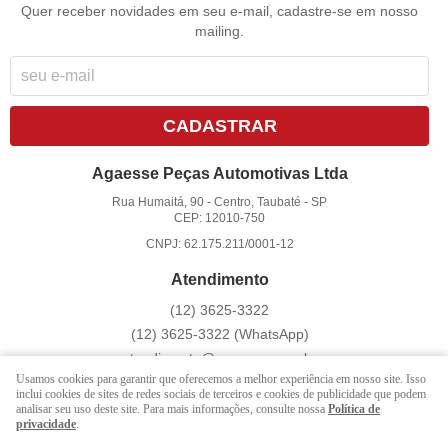
Quer receber novidades em seu e-mail, cadastre-se em nosso
mailing.
CADASTRAR
Agaesse Peças Automotivas Ltda
Rua Humaitá, 90
-
Centro, Taubaté
-
SP
CEP: 12010-750
CNPJ: 62.175.211/0001-12
Atendimento
(12)
3625-3322
(12)
3625-3322
(WhatsApp)
atendimento@agaesse.com.br
Usamos cookies para garantir que oferecemos a melhor experiência em nosso site. Isso
inclui cookies de sites de redes sociais de terceiros e cookies de publicidade que podem
analisar seu uso deste site. Para mais informações, consulte nossa
Política de
LOJA VIRTUAL CRIADA POR
privacidade
.