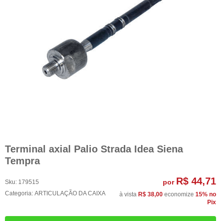
Terminal axial Palio Strada Idea Siena
Tempra
R$ 44,71
por
Sku:
179515
Categoria:
ARTICULAÇÃO DA CAIXA
à vista
R$ 38,00
economize
15%
no
Pix