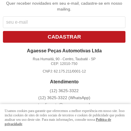
Quer receber novidades em seu e-mail, cadastre-se em nosso
mailing.
CADASTRAR
Agaesse Peças Automotivas Ltda
Rua Humaitá, 90
-
Centro, Taubaté
-
SP
CEP: 12010-750
CNPJ: 62.175.211/0001-12
Atendimento
(12)
3625-3322
(12)
3625-3322
(WhatsApp)
atendimento@agaesse.com.br
Usamos cookies para garantir que oferecemos a melhor experiência em nosso site. Isso
inclui cookies de sites de redes sociais de terceiros e cookies de publicidade que podem
analisar seu uso deste site. Para mais informações, consulte nossa
Política de
LOJA VIRTUAL CRIADA POR
privacidade
.