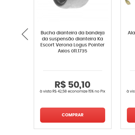
Bucha dianteira da bandeja
Al
da suspensão dianteira Ka
Escort Verona Logus Pointer
Axios 011.1735
R$ 50,10
à vista
R$ 42,58
economize
15%
no Pix
à vi
COMPRAR