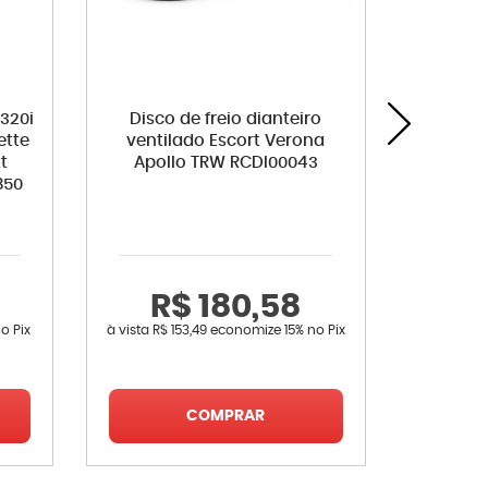
 320i
Disco de freio dianteiro
Inter
ette
ventilado Escort Verona
Escort 
t
Apollo TRW RCDI00043
850
R$ 180,58
R
o Pix
à vista
R$ 153,49
economize
15%
no Pix
à vista
R$ 
COMPRAR