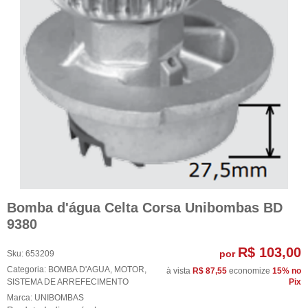
Bomba d'água Celta Corsa Unibombas BD
9380
R$ 103,00
por
Sku:
653209
Categoria:
BOMBA D'AGUA
,
MOTOR
,
à vista
R$ 87,55
economize
15%
no
SISTEMA DE ARREFECIMENTO
Pix
Marca:
UNIBOMBAS