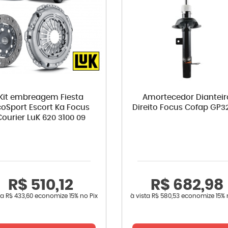
Kit embreagem Fiesta
Amortecedor Dianteir
coSport Escort Ka Focus
Direito Focus Cofap GP3
Courier LuK 620 3100 09
R$ 510,12
R$ 682,98
ta
R$ 433,60
economize
15%
no Pix
à vista
R$ 580,53
economize
15%