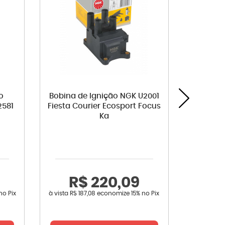
o
Bobina de Ignição NGK U2001
Interr
2581
Fiesta Courier Ecosport Focus
Ecosp
Ka
Explore
Fusion
R$ 220,09
no Pix
à vista
R$ 187,08
economize
15%
no Pix
à vista
R$ 