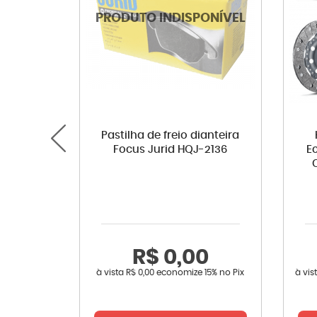
Pastilha de freio dianteira
Focus Jurid HQJ-2136
E
R$ 0,00
à vista
R$ 0,00
economize
15%
no Pix
à vis