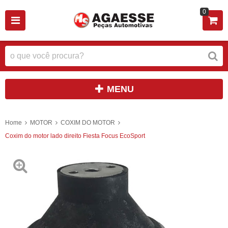
0
MENU
Home
MOTOR
COXIM DO MOTOR
Coxim do motor lado direito Fiesta Focus EcoSport