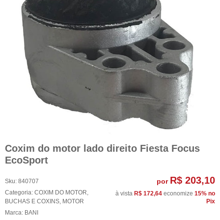
Coxim do motor lado direito Fiesta Focus
EcoSport
R$ 203,10
por
Sku:
840707
Categoria:
COXIM DO MOTOR
,
à vista
R$ 172,64
economize
15%
no
BUCHAS E COXINS
,
MOTOR
Pix
Marca:
BANI