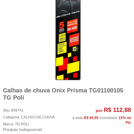
Calhas de chuva Onix Prisma TG01100105
TG Poli
R$ 112,88
por
Sku:
858741
Categoria:
CALHAS DE CHUVA
à vista
R$ 95,95
economize
15%
no
Pix
Marca:
TG POLI
Produto Indisponível