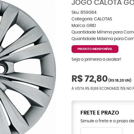
JOGO CALOTA GOL 
Sku:
859084
Categoria:
CALOTAS
Marca:
GRID
Quantidade Mínima para Com
Quantidade Máxima para Com
PRODUTO INDISPONÍVEL
Seja o primeira a avaliar!
R$ 72,80
(
R$ 18,20
UN)
À VISTA
R$ 61,88
ECONOMIZE
15%
NO P
FRETE E PRAZO
Simule o frete e o prazo d