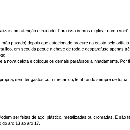
realizar com atenção e cuidado. Para isso iremos explicar como você
de mão puxado) depois que estacionado procure na calota pelo orifíci
ráulico, em seguida pegue a chave de roda e desparafuse apenas trê
ta;
ixe a nova calota e coloque os demais parafusos alinhadamente. Por fi
ta própria, sem ter gastos com mecânico, lembrando sempre de tomar
Podem ser feitas de aço, plástico, metalizadas ou cromadas. E são f
 do aro 13 ao aro 17.