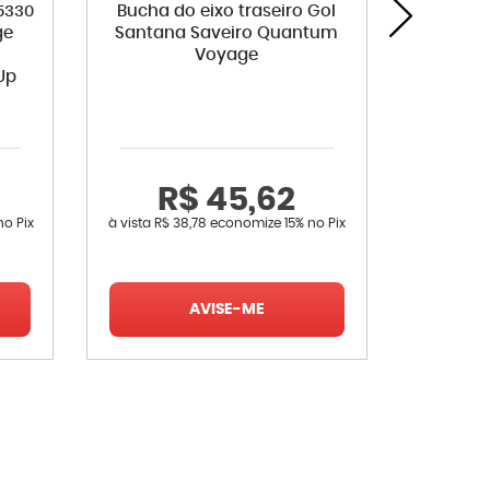
5330
Bucha do eixo traseiro Gol
Amorte
ge
Santana Saveiro Quantum
Voyag
Voyage
Up
R$ 45,62
R
no Pix
à vista
R$ 38,78
economize
15%
no Pix
à vista
R$ 
AVISE-ME