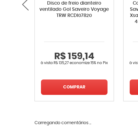
Disco de freio dianteiro
Co
ventilado Gol Saveiro Voyage
Sav
TRW RCDI07820
Xsa
4
R$ 159,14
à vista
R$ 135,27
economize
15%
no Pix
à vi
COMPRAR
Carregando comentários ...