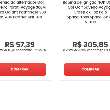
rreia do alternador Gol
Bobina de Ignição NGK U
eiro Parati Voyage 300M
Gol Golf Saveiro Voya
ra Galant Pathfinder 306
CrossFox Fox Polo
05 406 Partner 6PK1070
SpaceCross SpaceFox 
Virtus
R$ 57,39
R$ 305,85
sta
R$ 48,78
economize
15%
no Pix
à vista
R$ 259,97
economize
15%
COMPRAR
COMPRAR