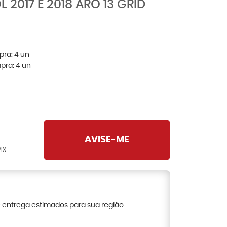
2017 E 2018 ARO 13 GRID
pra:
4
un
pra:
4
un
AVISE-ME
IX
e entrega estimados para sua região: