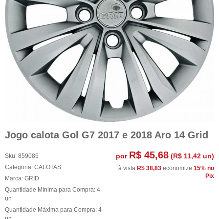
Jogo calota Gol G7 2017 e 2018 Aro 14 Grid
R$ 45,68
por
(
R$ 11,42
un)
Sku:
859085
Categoria:
CALOTAS
à vista
R$ 38,83
economize
15%
no
Pix
Marca:
GRID
Quantidade Mínima para Compra:
4
un
Quantidade Máxima para Compra:
4
un