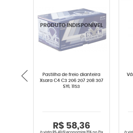
Pastilha de freio dianteira
Vá
Xsara C4 C3 206 207 208 307
SYL 1153
R$ 58,36
à vista
R$ 49,61
economize
15%
no Pix
à vi