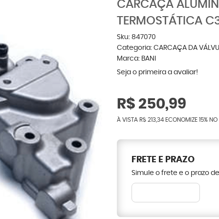
CARCAÇA ALUMÍN
TERMOSTÁTICA C3
Sku:
847070
Categoria:
CARCAÇA DA VÁLVU
Marca:
BANI
Seja o primeira a avaliar!
R$ 250,99
À VISTA
R$ 213,34
ECONOMIZE
15%
NO 
FRETE E PRAZO
Simule o frete e o prazo d