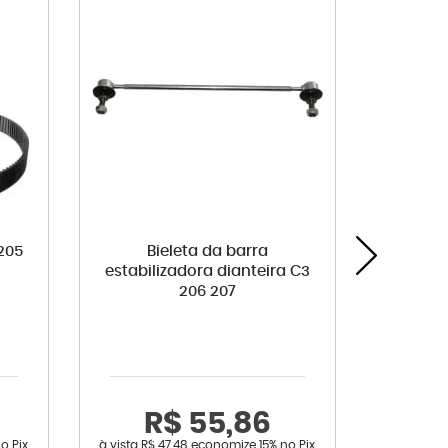
205
Bieleta da barra
Bomba 
estabilizadora dianteira C3
S
206 207
R$ 55,86
R
o Pix
à vista
R$ 47,48
economize
15%
no Pix
à vista
R$ 