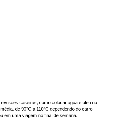
revisões caseiras, como colocar água e óleo no 
 média, de 90°C a 110°C dependendo do carro. 
o ou em uma viagem no final de semana.