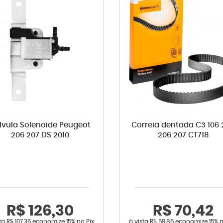
lvula Solenoide Peugeot
Correia dentada C3 106 
206 207 DS 2010
206 207 CT718
R$ 126,30
R$ 70,42
sta
R$ 107,36
economize
15%
no Pix
à vista
R$ 59,86
economize
15%
n