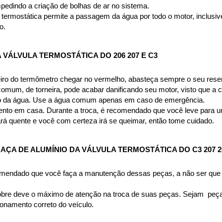
pedindo a criação de bolhas de ar no sistema.
termostática permite a passagem da água por todo o motor, inclusive p
o.
VÁLVULA TERMOSTÁTICA DO 206 207 E C3
iro do termômetro chegar no vermelho, abasteça sempre o seu reserv
 comum, de torneira, pode acabar danificando seu motor, visto que a
nto da água. Use a água comum apenas em caso de emergência.
imento em casa. Durante a troca, é recomendado que você leve para um
tará quente e você com certeza irá se queimar, então tome cuidado.
ÇA DE ALUMÍNIO DA VÁLVULA TERMOSTÁTICA DO C3 207 2
omendado que você faça a manutenção dessas peças, a não ser que 
bre deve o máximo de atenção na troca de suas peças. Sejam  peças 
namento correto do veículo.