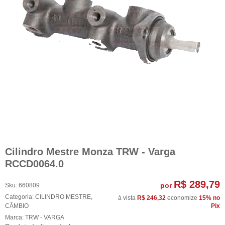
Cilindro Mestre Monza TRW - Varga
RCCD0064.0
R$ 289,79
por
Sku:
660809
Categoria:
CILINDRO MESTRE
,
à vista
R$ 246,32
economize
15%
no
CÂMBIO
Pix
Marca:
TRW - VARGA