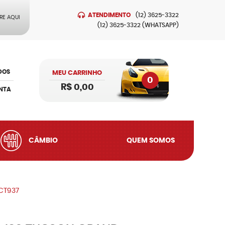
ATENDIMENTO
(12)
3625-3322
RE AQUI
(12)
3625-3322
(WHATSAPP)
DOS
MEU CARRINHO
0
R$ 0,00
NTA
CÂMBIO
QUEM SOMOS
 CT937