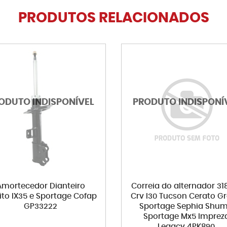
PRODUTOS RELACIONADOS
Amortecedor Dianteiro
Correia do alternador 318
ito IX35 e Sportage Cofap
Crv I30 Tucson Cerato G
GP33222
Sportage Sephia Shu
Sportage Mx5 Imprez
Legacy 4PK890