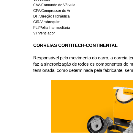
CVA/Comando de Válvula
CPA/Compressor de Ar
DH/Direção Hidráulica
GIR/Virabrequim
PLI/Polia Intermediária
VT/Ventilador
CORREIAS CONTITECH-CONTINENTAL
Responsável pelo movimento do carro, a correia te
faz a sincronização de todos os componentes do m
tensionada, como determinada pela fabricante, sem