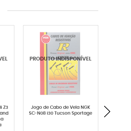
i Z3
Jogo de Cabo de Vela NGK
Tampa r
rand
SC-N08 i30 Tucson Sportage
I30 Tuc
ma
Asx Ecl
a
Thunder
Passp