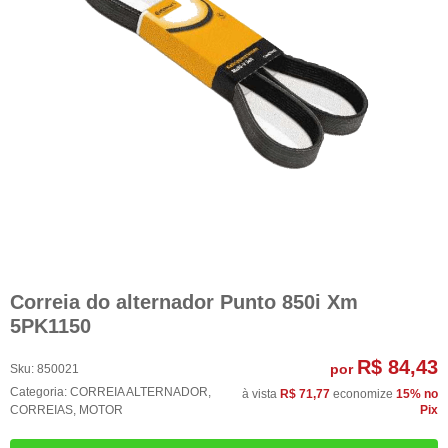
Correia do alternador Punto 850i Xm
5PK1150
R$ 84,43
por
Sku:
850021
Categoria:
CORREIA ALTERNADOR
,
à vista
R$ 71,77
economize
15%
no
CORREIAS
,
MOTOR
Pix