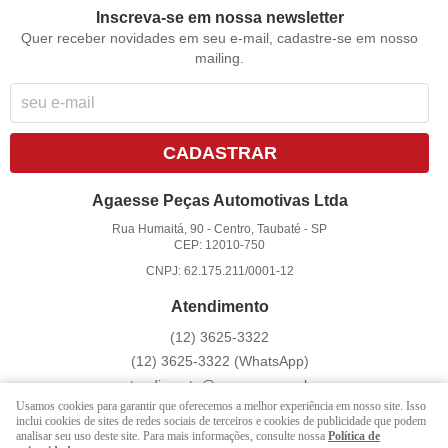
Inscreva-se em nossa newsletter
Quer receber novidades em seu e-mail, cadastre-se em nosso
mailing.
CADASTRAR
Agaesse Peças Automotivas Ltda
Rua Humaitá, 90
-
Centro, Taubaté
-
SP
CEP: 12010-750
CNPJ: 62.175.211/0001-12
Atendimento
(12)
3625-3322
(12)
3625-3322
(WhatsApp)
atendimento@agaesse.com.br
Usamos cookies para garantir que oferecemos a melhor experiência em nosso site. Isso
inclui cookies de sites de redes sociais de terceiros e cookies de publicidade que podem
analisar seu uso deste site. Para mais informações, consulte nossa
Política de
LOJA VIRTUAL CRIADA POR