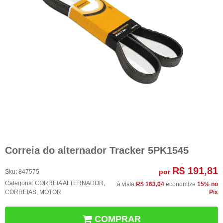
Correia do alternador Tracker 5PK1545
R$ 191,81
por
Sku:
847575
Categoria:
CORREIA ALTERNADOR
,
à vista
R$ 163,04
economize
15%
no
CORREIAS
,
MOTOR
Pix
COMPRAR