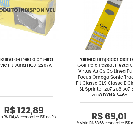
stilha de freio dianteira
Palheta Limpador diante
ivic Fit Jurid HQJ-2207A
Golf Polo Passat Fiesta C
Virtus A3 C3 C5 Linea P
Focus Omega Sonic Tra
Fit Classe CLS Classe E C
SL Sprinter 207 208 307 
2008 DYNA S465
R$ 122,89
R$ 69,01
sta
R$ 104,46
economize
15%
no Pix
à vista
R$ 58,66
economize
15%
n