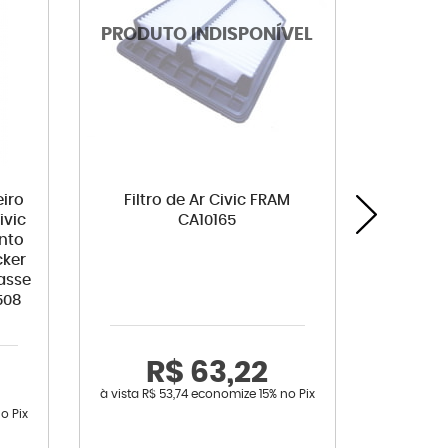
iro
Filtro de Ar Civic FRAM
Vel
ivic
CA10165
SILZKR7C
unto
cker
lasse
508
R$ 63,22
R
à vista
R$ 53,74
economize
15%
no Pix
à vista
R$ 
o Pix