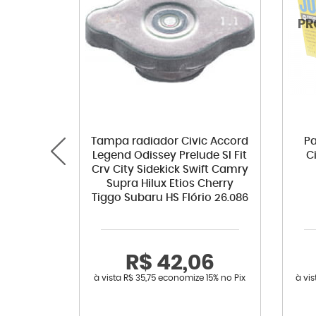
Tampa radiador Civic Accord
Pa
Legend Odissey Prelude SI Fit
C
Crv City Sidekick Swift Camry
Supra Hilux Etios Cherry
Tiggo Subaru HS Flório 26.086
R$ 42,06
à vista
R$ 35,75
economize
15%
no Pix
à vi