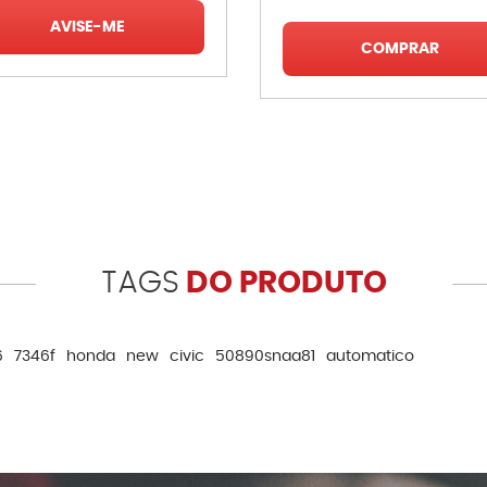
AVISE-ME
COMPRAR
TAGS
DO PRODUTO
6
7346f
honda
new
civic
50890snaa81
automatico