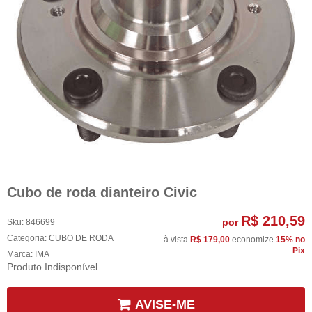
Cubo de roda dianteiro Civic
R$ 210,59
por
Sku:
846699
Categoria:
CUBO DE RODA
à vista
R$ 179,00
economize
15%
no
Pix
Marca:
IMA
Produto Indisponível
AVISE-ME