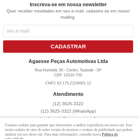
Inscreva-se em nossa newsletter
Quer receber novidades em seu e-mail, cadastre-se em nosso
mailing.
CADASTRAR
Agaesse Peças Automotivas Ltda
Rua Humaitá, 90
-
Centro, Taubaté
-
SP
CEP: 12010-750
CNPJ: 62.175.211/0001-12
Atendimento
(12)
3625-3322
(12)
3625-3322
(WhatsApp)
atendimento@agaesse.com.br
Usamos cookies para garantir que oferecemos a melhor experiência em nosso site. Isso
inclui cookies de sites de redes sociais de terceiros e cookies de publicidade que podem
analisar seu uso deste site. Para mais informações, consulte nossa
Política de
LOJA VIRTUAL CRIADA POR