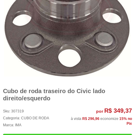
Cubo de roda traseiro do Civic lado
direito/esquerdo
R$ 349,37
por
Sku:
307319
Categoria:
CUBO DE RODA
à vista
R$ 296,96
economize
15%
no
Pix
Marca:
IMA