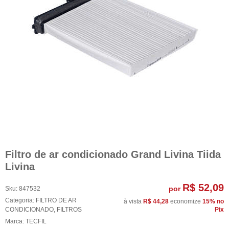
Filtro de ar condicionado Grand Livina Tiida
Livina
R$ 52,09
por
Sku:
847532
Categoria:
FILTRO DE AR
à vista
R$ 44,28
economize
15%
no
CONDICIONADO
,
FILTROS
Pix
Marca:
TECFIL