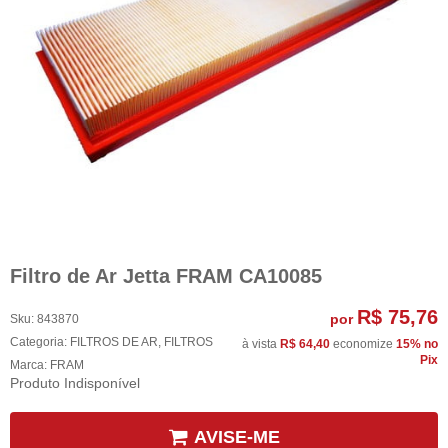
Filtro de Ar Jetta FRAM CA10085
R$ 75,76
por
Sku:
843870
Categoria:
FILTROS DE AR
,
FILTROS
à vista
R$ 64,40
economize
15%
no
Pix
Marca:
FRAM
Produto Indisponível
AVISE-ME