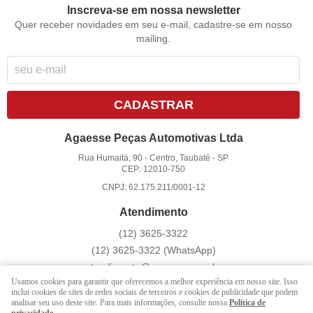
Inscreva-se em nossa newsletter
Quer receber novidades em seu e-mail, cadastre-se em nosso
mailing.
CADASTRAR
Agaesse Peças Automotivas Ltda
Rua Humaitá, 90
-
Centro, Taubaté
-
SP
CEP: 12010-750
CNPJ: 62.175.211/0001-12
Atendimento
(12)
3625-3322
(12)
3625-3322
(WhatsApp)
atendimento@agaesse.com.br
Usamos cookies para garantir que oferecemos a melhor experiência em nosso site. Isso
inclui cookies de sites de redes sociais de terceiros e cookies de publicidade que podem
analisar seu uso deste site. Para mais informações, consulte nossa
Política de
LOJA VIRTUAL CRIADA POR