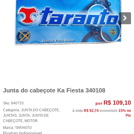
Junta do cabeçote Ka Fiesta 340108
R$ 109,10
por
Sku:
840733
Categoria:
JUNTA DO CABEÇOTE
,
à vista
R$ 92,74
economize
15%
no
JUNTAS
,
JUNTA
,
JUNTA DE
Pix
CABEÇOTE
,
MOTOR
Marca:
TARANTO
Produto Indisponível