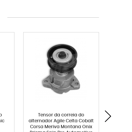
o
Tensor da correia do
Palheta
ic
alternador Agile Celta Cobalt
Onix
Corsa Meriva Montana Onix