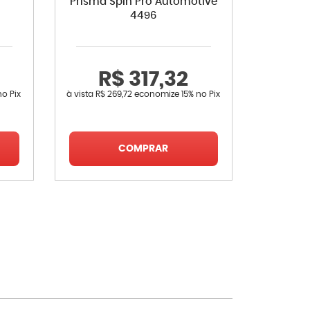
Prisma Spin Pro Automotive
4496
R$ 317,32
R
no Pix
à vista
R$ 269,72
economize
15%
no Pix
à vista
R$ 
COMPRAR