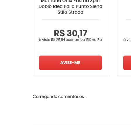
Montana Onix Prisma Spin
Doblò Idea Palio Punto Siena
Stilo Strada
R$ 30,17
à vista
R$ 25,64
economize
15%
no Pix
à vi
AVISE-ME
Carregando comentários ...