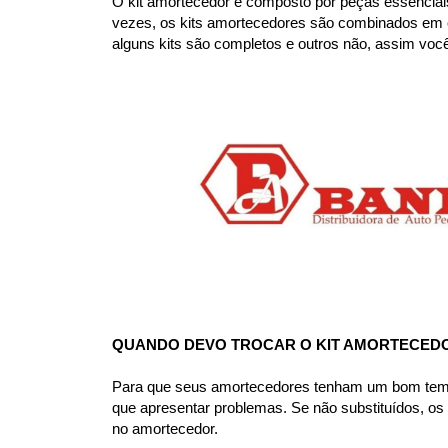
O kit amortecedor é composto por peças essenciai
vezes, os kits amortecedores são combinados em co
alguns kits são completos e outros não, assim voc
QUANDO DEVO TROCAR O KIT AMORTECED
Para que seus amortecedores tenham um bom tempo d
que apresentar problemas. Se não substituídos, o
no amortecedor.