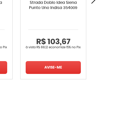
ea
Strada Doblo Idea Siena
sólido
Punto Uno Indisa 354009
Prêmio 
Panor
R$ 103,67
R
o Pix
à vista
R$ 88,12
economize
15%
no Pix
à vista
R$ 
AVISE-ME