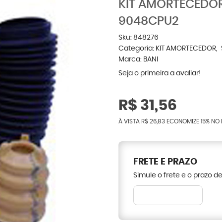
KIT AMORTECEDOR
9048CPU2
Sku:
848276
Categoria:
KIT AMORTECEDOR
Marca:
BANI
Seja o primeira a avaliar!
R$ 31,56
À VISTA
R$ 26,83
ECONOMIZE
15%
NO 
FRETE E PRAZO
Simule o frete e o prazo d