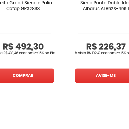
reito Grand Siena e Palio
Siena Punto Doblo Id
Cofap GP32868
Albarus ALB523-499 1
R$ 492,30
R$ 226,37
sta
R$ 418,46
economize
15%
no Pix
à vista
R$ 192,41
economize
15%
n
COMPRAR
AVISE-ME