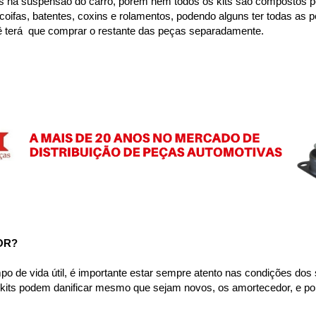
s na suspensão do carro, porém nem todos os kits são compostos p
ifas, batentes, coxins e rolamentos, podendo alguns ter todas as pe
ê terá  que comprar o restante das peças separadamente.
OR?
e vida útil, é importante estar sempre atento nas condições dos se
s kits podem danificar mesmo que sejam novos, os amortecedor, e p