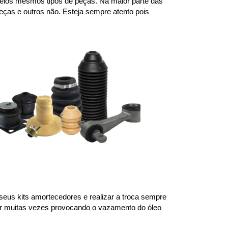
elos mesmos tipos de peças. Na maior parte das 
ças e outros não. Esteja sempre atento pois 
us kits amortecedores e realizar a troca sempre 
or muitas vezes provocando o vazamento do óleo 