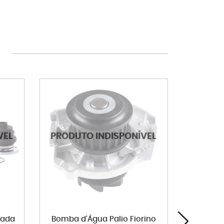
rada
Bomba d'Água Palio Fiorino
Disco