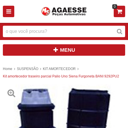
0
MENU
Home
SUSPENSÃO
KIT AMORTECEDOR
Kit amortecedor traseiro parcial Palio Uno Siena Furgoneta BANI 9292PU2