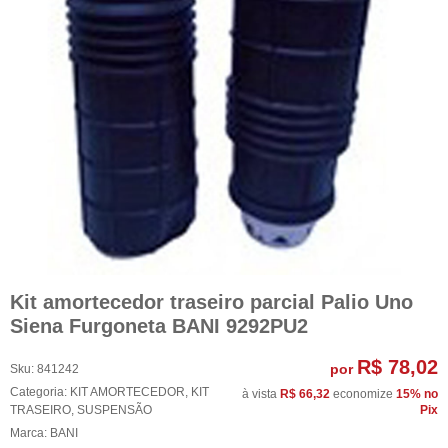
Kit amortecedor traseiro parcial Palio Uno
Siena Furgoneta BANI 9292PU2
R$ 78,02
por
Sku:
841242
Categoria:
KIT AMORTECEDOR
,
KIT
à vista
R$ 66,32
economize
15%
no
TRASEIRO
,
SUSPENSÃO
Pix
Marca:
BANI