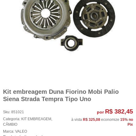
Kit embreagem Duna Fiorino Mobi Palio
Siena Strada Tempra Tipo Uno
R$ 382,45
por
Sku:
851021
Categoria:
KIT EMBREAGEM
,
à vista
R$ 325,08
economize
15%
no
CÂMBIO
Pix
Marca:
VALEO