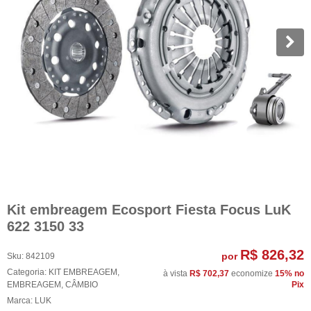
Kit embreagem Ecosport Fiesta Focus LuK
622 3150 33
R$ 826,32
por
Sku:
842109
Categoria:
KIT EMBREAGEM
,
à vista
R$ 702,37
economize
15%
no
EMBREAGEM
,
CÂMBIO
Pix
Marca:
LUK