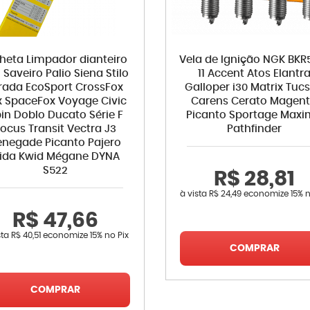
lheta Limpador dianteiro
Vela de Ignição NGK BKR
 Saveiro Palio Siena Stilo
11 Accent Atos Elantr
rada EcoSport CrossFox
Galloper i30 Matrix Tuc
x SpaceFox Voyage Civic
Carens Cerato Magent
in Doblo Ducato Série F
Picanto Sportage Max
ocus Transit Vectra J3
Pathfinder
enegade Picanto Pajero
iida Kwid Mégane DYNA
S522
R$ 28,81
à vista
R$ 24,49
economize
15%
n
R$ 47,66
sta
R$ 40,51
economize
15%
no Pix
COMPRAR
COMPRAR