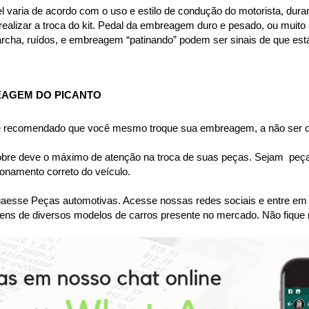
aria de acordo com o uso e estilo de condução do motorista, durand
ealizar a troca do kit. Pedal da embreagem duro e pesado, ou muito al
archa, ruídos, e embreagem “patinando” podem ser sinais de que est
EAGEM DO PICANTO
 é recomendado que você mesmo troque sua embreagem, a não ser qu
bre deve o máximo de atenção na troca de suas peças. Sejam  peças 
namento correto do veículo.
se Peças automotivas. Acesse nossas redes sociais e entre em co
ens de diversos modelos de carros presente no mercado. Não fique 