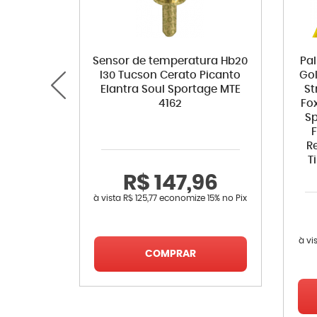
Sensor de temperatura Hb20
Pa
I30 Tucson Cerato Picanto
Gol
Elantra Soul Sportage MTE
St
4162
Fo
Sp
F
R
T
R$ 147,96
à vista
R$ 125,77
economize
15%
no Pix
à vi
COMPRAR