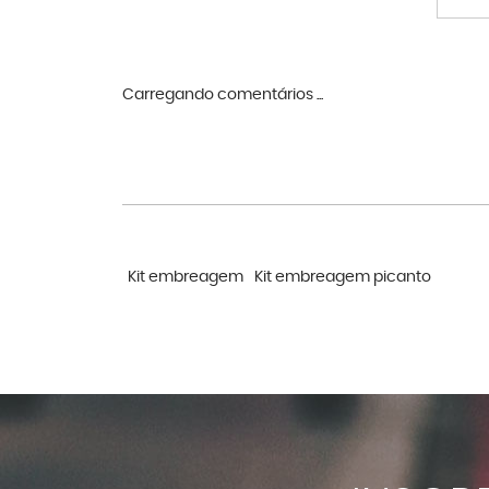
Carregando comentários ...
Kit embreagem
Kit embreagem picanto