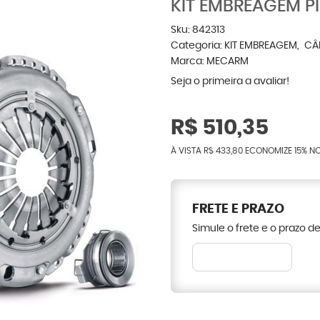
KIT EMBREAGEM P
Sku:
842313
Categoria:
KIT EMBREAGEM
CÂ
Marca:
MECARM
Seja o primeira a avaliar!
R$ 510,35
À VISTA
R$ 433,80
ECONOMIZE
15%
NO
FRETE E PRAZO
Simule o frete e o prazo d