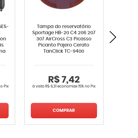
5ES-
Tampa do reservatório
Inter
a
Sportage HB-20 C4 206 207
Pica
son
307 AirCross C3 Picasso
Sport
is
Picanto Pajero Cerato
Eqqus Ge
ima
TanClick TC-9400
J3 Bon
Ceed
Moha
Acyton
R$ 7,42
o Pix
à vista
R$ 6,31
economize
15%
no Pix
R
à vista
R$ 
COMPRAR