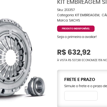
KIT EMBREAGEM S
Sku:
213357
Categoria:
KIT EMBREAGEM
CÂ
Marca:
SACHS
PRODUTO INDISPONÍVEL
Seja o primeira a avaliar!
R$ 632,92
À VISTA
R$ 537,98
ECONOMIZE
15%
NO
FRETE E PRAZO
Simule o frete e o prazo d