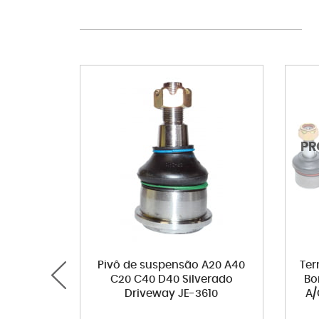
Pivô de suspensão A20 A40
Ter
C20 C40 D40 Silverado
Bo
Driveway JE-3610
A/