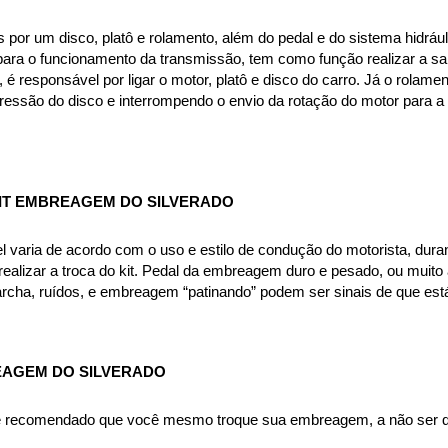
or um disco, platô e rolamento, além do pedal e do sistema hidráuli
ra o funcionamento da transmissão, tem como função realizar a saí
, é responsável por ligar o motor, platô e disco do carro. Já o rola
pressão do disco e interrompendo o envio da rotação do motor para a
IT EMBREAGEM DO SILVERADO
aria de acordo com o uso e estilo de condução do motorista, durand
ealizar a troca do kit. Pedal da embreagem duro e pesado, ou muito al
archa, ruídos, e embreagem “patinando” podem ser sinais de que est
EAGEM DO SILVERADO
 é recomendado que você mesmo troque sua embreagem, a não ser qu