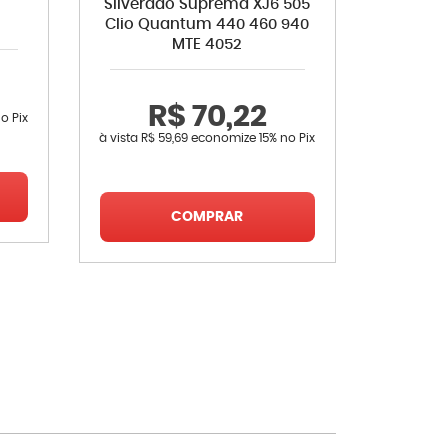
Silverado Suprema XJ6 505
Clio Quantum 440 460 940
MTE 4052
R
R$ 70,22
o Pix
à vista
R$ 
à vista
R$ 59,69
economize
15%
no Pix
COMPRAR