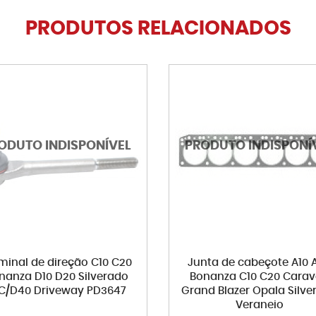
PRODUTOS RELACIONADOS
minal de direção C10 C20
Junta de cabeçote A10 
nanza D10 D20 Silverado
Bonanza C10 C20 Cara
C/D40 Driveway PD3647
Grand Blazer Opala Silve
Veraneio