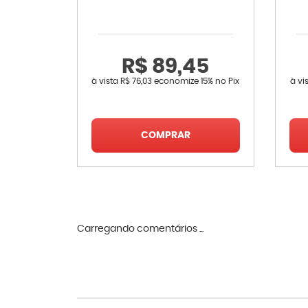
R$ 89,45
à vista
R$ 76,03
economize
15%
no Pix
à vi
COMPRAR
Carregando comentários ...