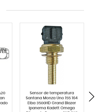
A20
Sensor de temperatura
Bomba
van
Santana Monza Uno 155 164
6150 Gr
rado
Elba 3500HD Grand Blazer
S10 Tr
Ipanema Kadett Omega
Uni