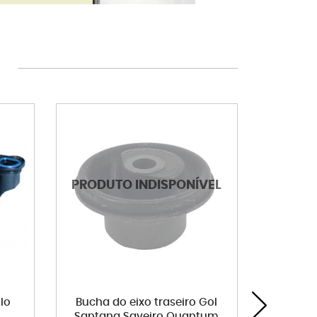
lo
Bucha do eixo traseiro Gol
Coxi
Santana Saveiro Quantum
diante