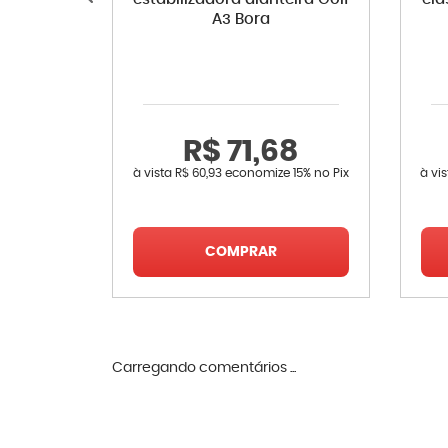
A3 Bora
R$ 71,68
à vista
R$ 60,93
economize
15%
no Pix
à vi
COMPRAR
Carregando comentários ...