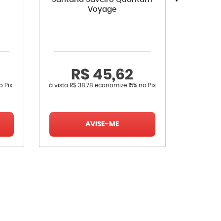
Voyage
Golf
Cordoba
R$ 45,62
R
o Pix
à vista
R$ 38,78
economize
15%
no Pix
à vista
R$ 
AVISE-ME