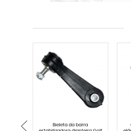
Bieleta da barra
estabilizadora dianteira Golf
elá