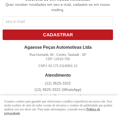
Quer receber novidades em seu e-mail, cadastre-se em nosso
mailing.
CADASTRAR
Agaesse Peças Automotivas Ltda
Rua Humaitá, 90
-
Centro, Taubaté
-
SP
CEP: 12010-750
CNPJ: 62.175.211/0001-12
Atendimento
(12)
3625-3322
(12)
3625-3322
(WhatsApp)
atendimento@agaesse.com.br
Usamos cookies para garantir que oferecemos a melhor experiência em nosso site. Isso
inclui cookies de sites de redes sociais de terceiros e cookies de publicidade que podem
analisar seu uso deste site. Para mais informações, consulte nossa
Política de
LOJA VIRTUAL CRIADA POR
privacidade
.