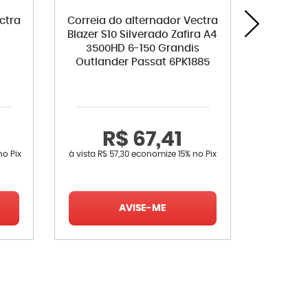
ctra
Correia do alternador Vectra
B
Blazer S10 Silverado Zafira A4
estabil
3500HD 6-150 Grandis
Outlander Passat 6PK1885
R$ 67,41
R
no Pix
à vista
R$ 57,30
economize
15%
no Pix
à vista
R$ 
AVISE-ME