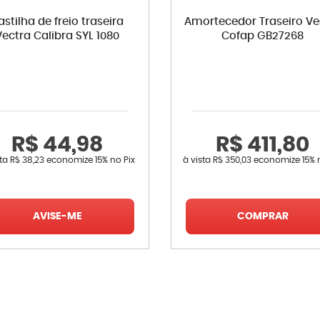
astilha de freio traseira
Amortecedor Traseiro Ve
Vectra Calibra SYL 1080
Cofap GB27268
R$ 44,98
R$ 411,80
sta
R$ 38,23
economize
15%
no Pix
à vista
R$ 350,03
economize
15%
AVISE-ME
COMPRAR