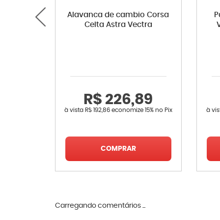
Alavanca de cambio Corsa
P
Celta Astra Vectra
R$ 226,89
à vista
R$ 192,86
economize
15%
no Pix
à vi
COMPRAR
Carregando comentários ...