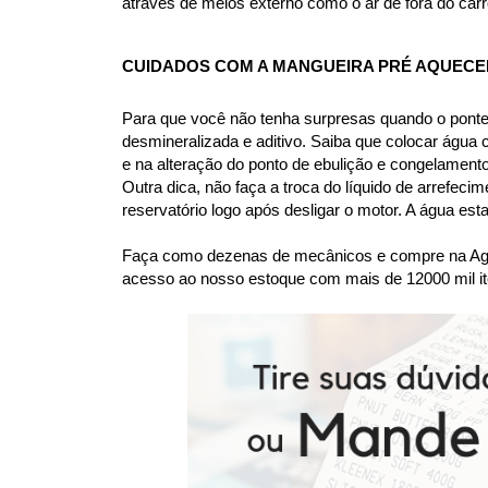
através de meios externo como o ar de fora do carr
CUIDADOS COM A MANGUEIRA 
PRÉ AQUECE
Para que você não tenha surpresas quando o ponte
desmineralizada e aditivo. Saiba que colocar água
e na alteração do ponto de ebulição e congelame
Outra dica, não faça a troca do líquido de arrefec
reservatório logo após desligar o motor. A água es
Faça como dezenas de mecânicos e compre na Agaes
acesso ao nosso estoque com mais de 12000 mil it