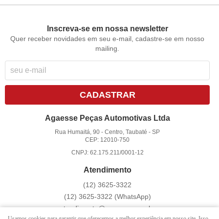
Inscreva-se em nossa newsletter
Quer receber novidades em seu e-mail, cadastre-se em nosso
mailing.
CADASTRAR
Agaesse Peças Automotivas Ltda
Rua Humaitá, 90
-
Centro, Taubaté
-
SP
CEP: 12010-750
CNPJ: 62.175.211/0001-12
Atendimento
(12)
3625-3322
(12)
3625-3322
(WhatsApp)
atendimento@agaesse.com.br
Usamos cookies para garantir que oferecemos a melhor experiência em nosso site. Isso