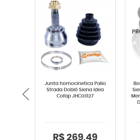
Junta homocinetica Palio
Bo
Strada Dobló Siena Idea
Si
Cofap JHC03127
Mer
D
R$ 269,49