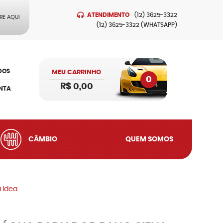
ATENDIMENTO
(12)
3625-3322
RE AQUI
(12)
3625-3322
(WHATSAPP)
DOS
MEU CARRINHO
0
R$ 0,00
NTA
CÂMBIO
QUEM SOMOS
a Idea