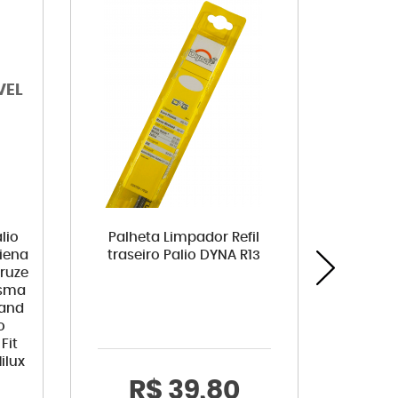
lio
Palheta Limpador Refil
Amor
iena
traseiro Palio DYNA R13
Direito
Cruze
C
isma
rand
o
Fit
ilux
R$ 39,80
R