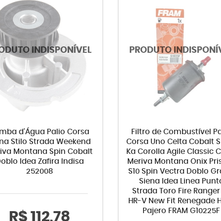
mba d'Água Palio Corsa
Filtro de Combustível Pa
ena Stilo Strada Weekend
Corsa Uno Celta Cobalt S
iva Montana Spin Cobalt
Ka Corolla Agile Classic 
oblo Idea Zafira Indisa
Meriva Montana Onix Pr
252008
S10 Spin Vectra Doblo G
Siena Idea Linea Punt
Strada Toro Fire Ranger 
HR-V New Fit Renegade H
Pajero FRAM G10225F
R$ 112,78