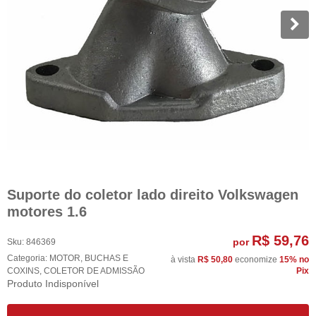
Suporte do coletor lado direito Volkswagen
motores 1.6
R$ 59,76
por
Sku:
846369
Categoria:
MOTOR
,
BUCHAS E
à vista
R$ 50,80
economize
15%
no
COXINS
,
COLETOR DE ADMISSÃO
Pix
Produto Indisponível