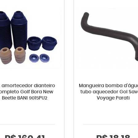
t amortecedor dianteiro
Mangueira bomba d'águ
ompleto Golf Bora New
tubo aquecedor Gol Sav
Beetle BANI 9015PU2
Voyage Parati