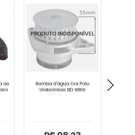
a ao
Bomba d'água Gol Polo
Correi
eiro
Unibombas BD 9869
Voyage 
Logus P
Quant
Scala
Cord