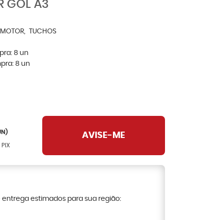
 GOL A3
 MOTOR
TUCHOS
pra:
8
un
pra:
8
un
N)
AVISE-ME
 PIX
e entrega estimados para sua região: