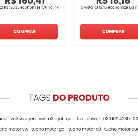
R$ 160,41
R$ 18,18
sta
R$ 136,35
economize
15%
no Pix
à vista
R$ 15,45
economize
15%
n
COMPRAR
COMPRAR
TAGS
DO PRODUTO
audi
volkswagen
vw
a3
gol
golf
fox
power
030.109.423b
03
cho motor vw
tucho motor gol
tucho motor a3
tucho motor au