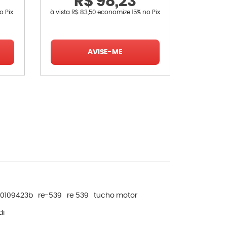
R$ 98,23
o Pix
à vista
R$ 83,50
economize
15%
no Pix
à vista
R$ 
AVISE-ME
0109423b
re-539
re 539
tucho motor
di