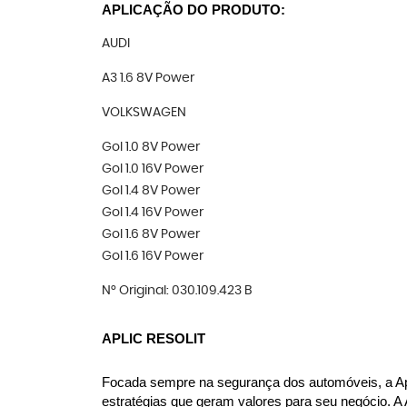
APLICAÇÃO DO PRODUTO:
AUDI
A3 1.6 8V Power
VOLKSWAGEN
Gol 1.0 8V Power
Gol 1.0 16V Power
Gol 1.4 8V Power
Gol 1.4 16V Power
Gol 1.6 8V Power
Gol 1.6 16V Power
N° Original: 030.109.423 B
APLIC RESOLIT
Focada sempre na segurança dos automóveis, a Apl
estratégias que geram valores para seu negócio. A