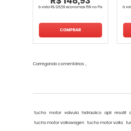
R$ 148,93
à vista
R$ 126,59
economize
15%
no Pix
à vi
COMPRAR
Carregando comentários ...
tucho
motor
valvula
hidraulico
apli
resolit
tucho motor volkswagen
tucho motor volks
tu