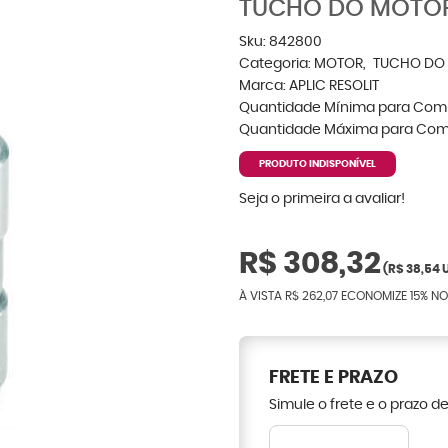
TUCHO DO MOTOR
Sku:
842800
Categoria:
MOTOR
TUCHO DO
Marca:
APLIC RESOLIT
Quantidade Mínima para Com
Quantidade Máxima para Com
PRODUTO INDISPONÍVEL
Seja o primeira a avaliar!
R$ 308,32
(
R$ 38,54
U
À VISTA
R$ 262,07
ECONOMIZE
15%
NO
FRETE E PRAZO
Simule o frete e o prazo d