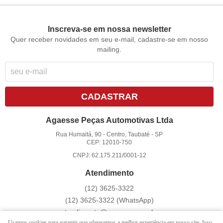
Inscreva-se em nossa newsletter
Quer receber novidades em seu e-mail, cadastre-se em nosso
mailing.
CADASTRAR
Agaesse Peças Automotivas Ltda
Rua Humaitá, 90
-
Centro, Taubaté
-
SP
CEP: 12010-750
CNPJ: 62.175.211/0001-12
Atendimento
(12)
3625-3322
(12)
3625-3322
(WhatsApp)
atendimento@agaesse.com.br
Usamos cookies para garantir que oferecemos a melhor experiência em nosso site. Isso