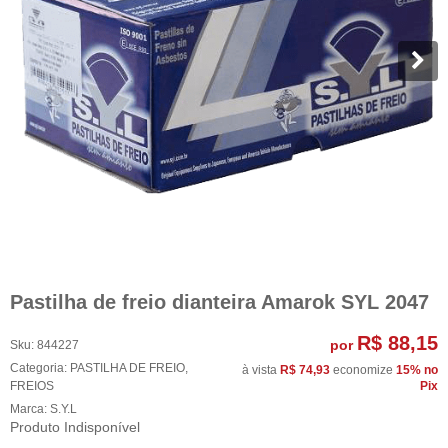
Pastilha de freio dianteira Amarok SYL 2047
R$ 88,15
por
Sku:
844227
Categoria:
PASTILHA DE FREIO
,
à vista
R$ 74,93
economize
15%
no
FREIOS
Pix
Marca:
S.Y.L
Produto Indisponível