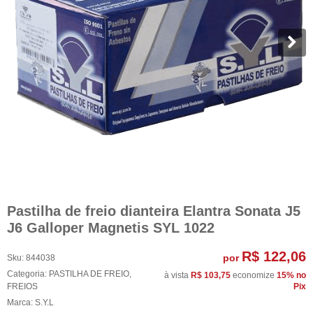
Pastilha de freio dianteira Elantra Sonata J5
J6 Galloper Magnetis SYL 1022
R$ 122,06
por
Sku:
844038
Categoria:
PASTILHA DE FREIO
,
à vista
R$ 103,75
economize
15%
no
FREIOS
Pix
Marca:
S.Y.L