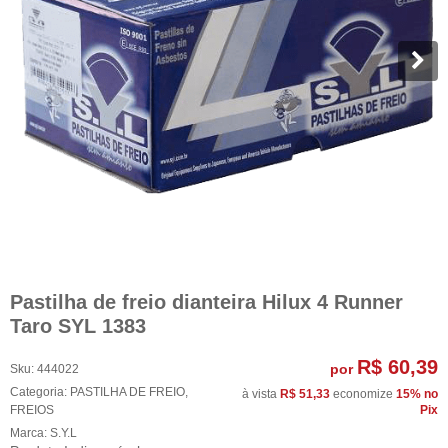
Pastilha de freio dianteira Hilux 4 Runner
Taro SYL 1383
R$ 60,39
por
Sku:
444022
Categoria:
PASTILHA DE FREIO
,
à vista
R$ 51,33
economize
15%
no
FREIOS
Pix
Marca:
S.Y.L