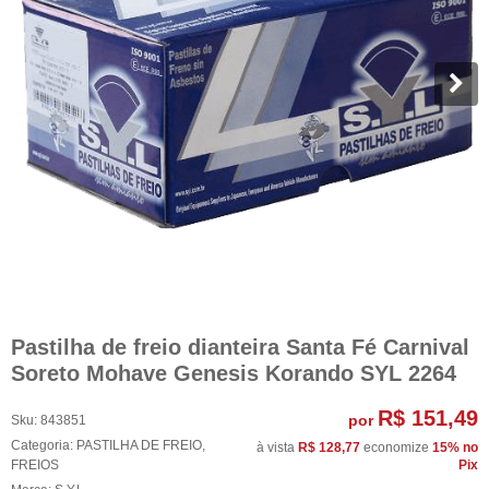
Pastilha de freio dianteira Santa Fé Carnival
Soreto Mohave Genesis Korando SYL 2264
R$ 151,49
por
Sku:
843851
Categoria:
PASTILHA DE FREIO
,
à vista
R$ 128,77
economize
15%
no
FREIOS
Pix