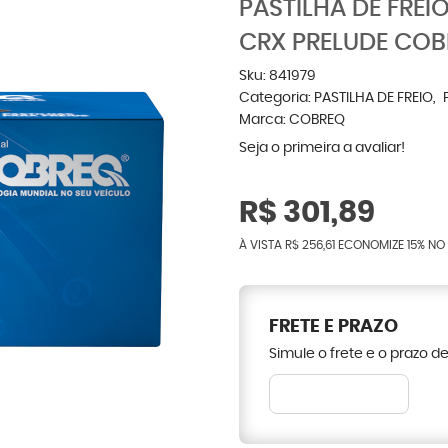
PASTILHA DE FREI
CRX PRELUDE COB
Sku:
841979
Categoria:
PASTILHA DE FREIO
Marca:
COBREQ
Seja o primeira a avaliar!
R$ 301,89
À VISTA
R$ 256,61
ECONOMIZE
15%
NO 
FRETE E PRAZO
Simule o frete e o prazo d