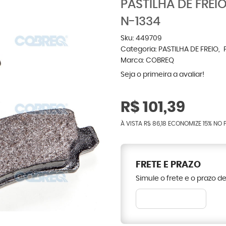
PASTILHA DE FRE
N-1334
Sku:
449709
Categoria:
PASTILHA DE FREIO
Marca:
COBREQ
Seja o primeira a avaliar!
R$ 101,39
À VISTA
R$ 86,18
ECONOMIZE
15%
NO P
FRETE E PRAZO
Simule o frete e o prazo d