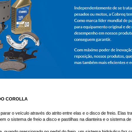
 DO COROLLA
parar o veículo através do atrito entre elas e o disco de freio. Elas 
m o sistema de freio a disco e pastilhas na dianteira e o sistema de
, quando pressionado no pedal do freio, um sistema hidráulico faz c