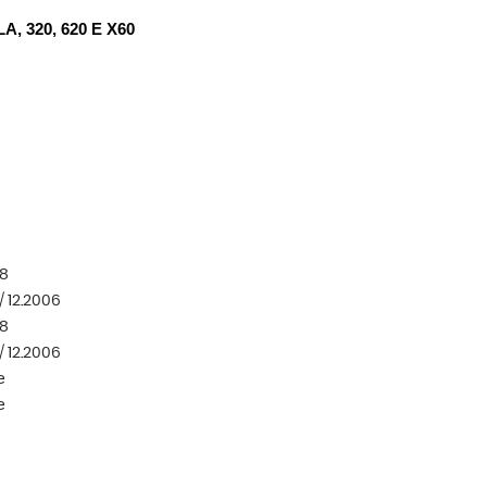
 320, 620 E X60
08
 / 12.2006
08
 / 12.2006
e
e