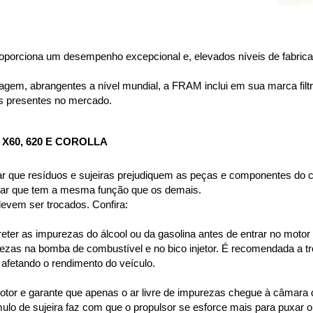
porciona um desempenho excepcional e, elevados níveis de fabricaç
em, abrangentes a nível mundial, a FRAM inclui em sua marca filtros
s presentes no mercado.
 X60, 620 E COROLLA
vitar que resíduos e sujeiras prejudiquem as peças e componentes do 
e ar que tem a mesma função que os demais.
devem ser trocados. Confira:
reter as impurezas do álcool ou da gasolina antes de entrar no motor
as na bomba de combustível e no bico injetor. É recomendada a troc
 afetando o rendimento do veículo.
 motor e garante que apenas o ar livre de impurezas chegue à câmara
ulo de sujeira faz com que o propulsor se esforce mais para puxar o