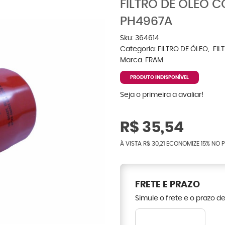
FILTRO DE ÓLEO 
PH4967A
Sku:
364614
Categoria:
FILTRO DE ÓLEO
FIL
Marca:
FRAM
PRODUTO INDISPONÍVEL
Seja o primeira a avaliar!
R$ 35,54
À VISTA
R$ 30,21
ECONOMIZE
15%
NO P
FRETE E PRAZO
Simule o frete e o prazo d