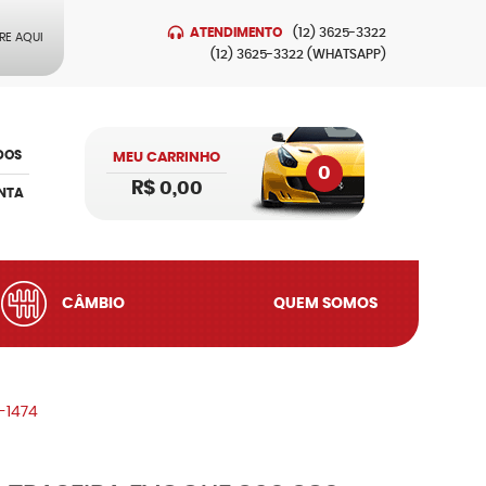
ATENDIMENTO
(12)
3625-3322
RE AQUI
(12)
3625-3322
(WHATSAPP)
DOS
MEU CARRINHO
0
R$ 0,00
NTA
CÂMBIO
QUEM SOMOS
-1474