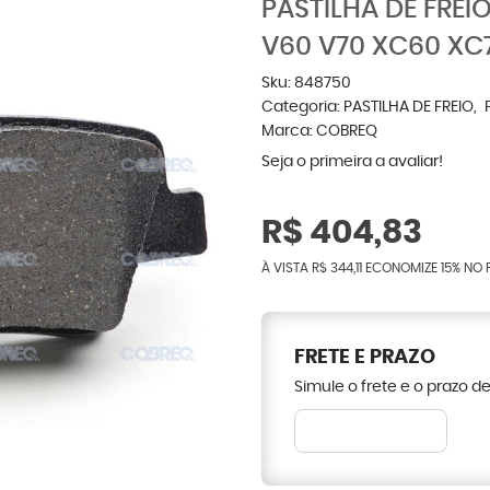
PASTILHA DE FREI
V60 V70 XC60 XC
Sku:
848750
Categoria:
PASTILHA DE FREIO
Marca:
COBREQ
Seja o primeira a avaliar!
R$ 404,83
À VISTA
R$ 344,11
ECONOMIZE
15%
NO 
FRETE E PRAZO
Simule o frete e o prazo d