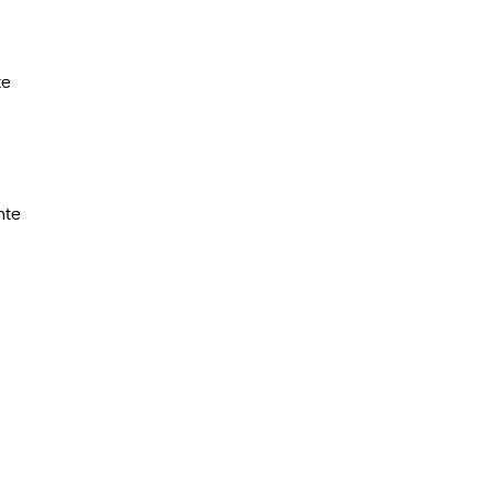
te
nte