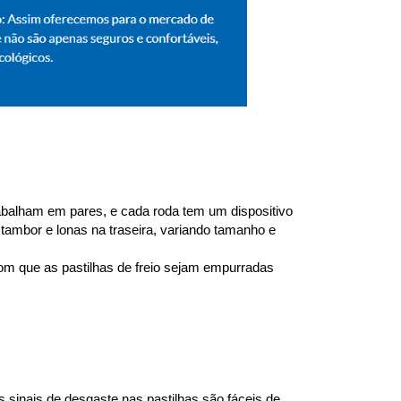
trabalham em pares, e cada roda tem um dispositivo 
 tambor e lonas na traseira, variando tamanho e 
om que as pastilhas de freio sejam empurradas 
 sinais de desgaste nas pastilhas são fáceis de 