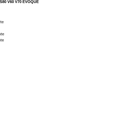
S80 V60 V70 EVOQUE
nte
nte
nte