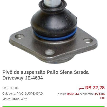
Pivô de suspensão Palio Siena Strada
Driveway JE-4634
R$ 72,28
por
Sku:
611280
Categoria:
PIVO
,
SUSPENSÃO
à vista
R$ 61,44
economize
15%
no
Pix
Marca:
DRIVEWAY